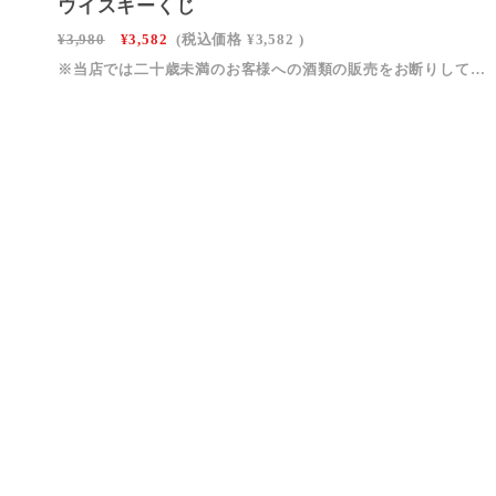
ウイスキーくじ
¥3,980
¥3,582
(税込価格
¥3,582
)
※当店では二十歳未満のお客様への酒類の販売をお断りしております。※飲酒運転は法律で禁止されています。絶対におやめください。※妊娠中・授乳期の飲酒は、胎児・乳児の発育に悪影響を与えるおそれがあります。※お酒は適量を守り、楽しく適切にお楽しみください。※本企画は福袋、くじという特性上、中身が想像していたものと違うなどのお客様都合による返品・交換はお受け致しかねます。※画像に掲載されているお酒のどれか１本（1口）が発送されます。内容や中身に納得できないといった(バズレでした★3,2,1など)レビューされる方はご購入控えて頂くようお願い致します。※長期不在や住所不明などで商品が差し戻された場合、再発送は承っておりません。※ページの更新頻度が高いため、くじの内容を事前にスクリーンショット（または写真）で保存をお願いいたします