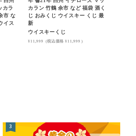
年 白州
年 響21年 白州 イチローズ マッ
マッカラ
カラン 竹鶴 余市 など 福袋 酒く
余市 な
じ おみくじ ウイスキー くじ 最
 ウイス
新
ウイスキーくじ
¥11,999
(税込価格
¥11,999
)
3