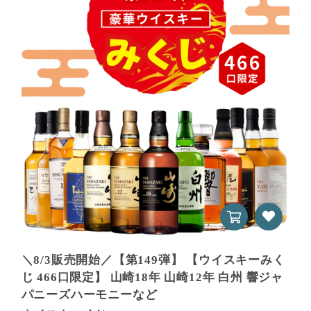
＼8/3販売開始／【第149弾】 【ウイスキーみく
じ 466口限定】 山崎18年 山崎12年 白州 響ジャ
パニーズハーモニーなど