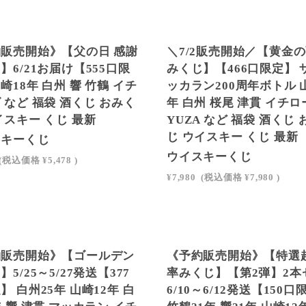
LD OUT
販売開始》【父の日 感謝
＼7/2販売開始／【黄金
】6/21お届け【555口限
みくじ】【466口限定】 
崎18年 白州 響 竹鶴 イチ
ッカラン200周年ボトル 
 など 福袋 酒くじ おみく
年 白州 桜尾 津貫 イチロ
イスキー くじ 最新
YUZA など 福袋 酒くじ
じ ウイスキー くじ 最新
スキーくじ
ウイスキーくじ
(税込価格
¥5,478
)
¥7,980
(税込価格
¥7,980
)
LD OUT
SOLD OUT
約販売開始》【ゴールデン
《予約販売開始》【特選
5/25～5/27発送【377
率みくじ】【第2弾】2本
】 白州25年 山崎12年 白
6/10～6/12発送【150口