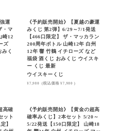
SOLD OUT
の強運
《予約販売開始》【夏越の豪運
ザ・マ
みくじ 第2弾】6/29～7/1発送
山崎12
【466口限定】 ザ・マッカラン
ーズ
200周年ボトル 山崎12年 白州
 おみく
12年 響 竹鶴 イチローズ など
福袋 酒くじ おみくじ ウイスキ
ー くじ 最新
ウイスキーくじ
¥7,980
(税込価格
¥7,980
)
SOLD OUT
超高確
《予約販売開始》【黄金の超高
セット
確率みくじ】2本セット 5/20～
限定】
5/22発送【150口限定】 山崎18