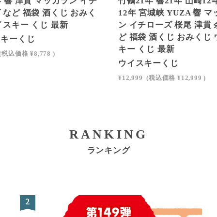
年 響 津貫 マッカラン イチ
竹鶴21年 響21年 山崎12
 など 福袋 酒くじ おみく
12年 宮城峡 YUZA 響 
イスキー くじ 最新
ン イチローズ 桜尾 津貫 
ど 福袋 酒くじ おみくじ
スキーくじ
キー くじ 最新
(税込価格
¥8,778
)
ウイスキーくじ
¥12,999
(税込価格
¥12,999
)
RANKING
ランキング
2