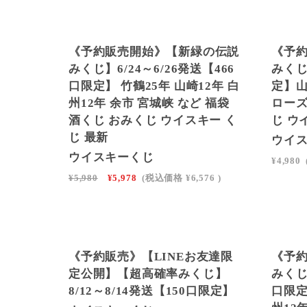
SOLD OUT
SO
《予約販売開始》【新緑の伝説
《予約
みくじ】6/24～6/26発送【466
みくじ
口限定】 竹鶴25年 山崎12年 白
定】山
州12年 余市 宮城峡 など 福袋
ローズ
酒くじ おみくじ ウイスキー く
じ ウ
じ 最新
ウイ
ウイスキーくじ
¥4,980
¥5,980
¥5,978
(税込価格
¥6,576
)
SO
《予約販売》【LINEお友達限
《予
定公開】【超高確率みくじ】
みくじ】
8/12～8/14発送【150口限定】
口限定