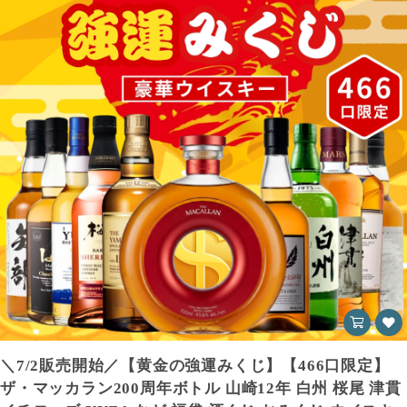
＼7/2販売開始／【黄金の強運みくじ】【466口限定】
ザ・マッカラン200周年ボトル 山崎12年 白州 桜尾 津貫