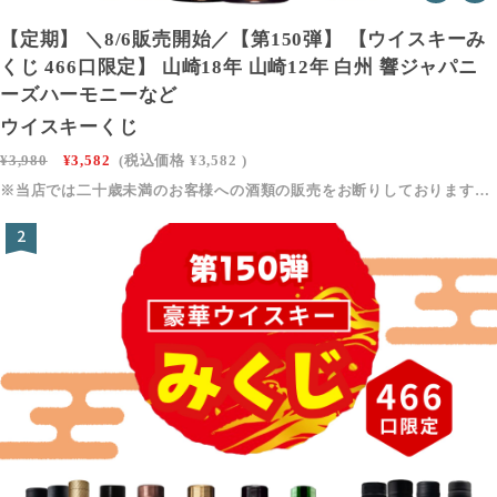
【定期】 ＼8/6販売開始／【第150弾】 【ウイスキーみ
くじ 466口限定】 山崎18年 山崎12年 白州 響ジャパニ
ーズハーモニーなど
ウイスキーくじ
¥3,980
¥3,582
(税込価格
¥3,582
)
※当店では二十歳未満のお客様への酒類の販売をお断りしております。※飲酒運転は法律で禁止されています。絶対におやめください。※妊娠中・授乳期の飲酒は、胎児・乳児の発育に悪影響を与えるおそれがあります。※お酒は適量を守り、楽しく適切にお楽しみください。※本企画は福袋、くじという特性上、中身が想像していたものと違うなどのお客様都合による返品・交換はお受け致しかねます。※画像に掲載されているお酒のどれか１本（1口）が発送されます。内容や中身に納得できないといった(バズレでした★3,2,1など)レビューされる方はご購入控えて頂くようお願い致します。※長期不在や住所不明などで商品が差し戻された場合、再発送は承っておりません。※ページの更新頻度が高いため、くじの内容を事前にスクリーンショット（または写真）で保存をお願いいたします
2