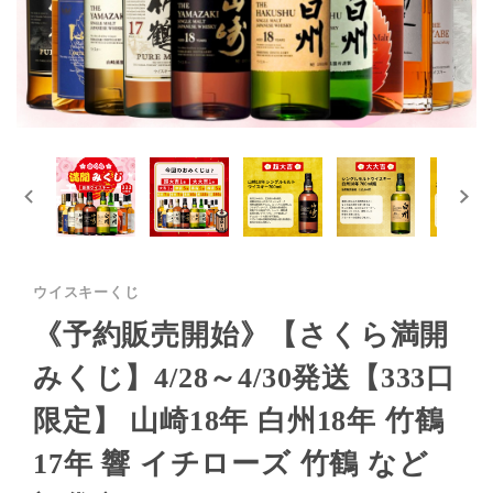
ウイスキーくじ
《予約販売開始》【さくら満開
みくじ】4/28～4/30発送【333口
限定】 山崎18年 白州18年 竹鶴
17年 響 イチローズ 竹鶴 など