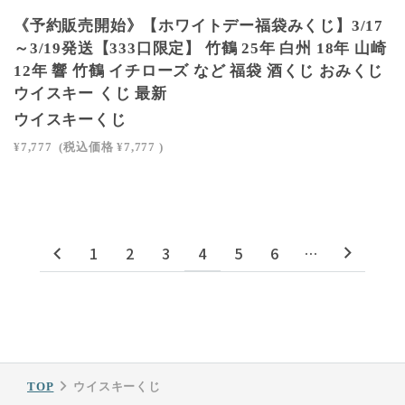
SOLD OUT
《予約販売開始》【ホワイトデー福袋みくじ】3/17
～3/19発送【333口限定】 竹鶴 25年 白州 18年 山崎
12年 響 竹鶴 イチローズ など 福袋 酒くじ おみくじ
ウイスキー くじ 最新
ウイスキーくじ
¥7,777
(税込価格
¥7,777
)
1
2
3
4
5
6
…
TOP
ウイスキーくじ