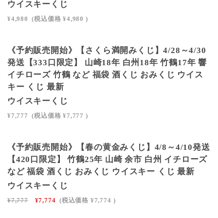
ウイスキーくじ
¥4,980
(税込価格
¥4,980
)
SOLD OUT
《予約販売開始》【さくら満開みくじ】4/28～4/30
発送【333口限定】 山崎18年 白州18年 竹鶴17年 響
イチローズ 竹鶴 など 福袋 酒くじ おみくじ ウイス
キー くじ 最新
ウイスキーくじ
¥7,777
(税込価格
¥7,777
)
SOLD OUT
《予約販売開始》【春の黄金みくじ】4/8～4/10発送
【420口限定】 竹鶴25年 山崎 余市 白州 イチローズ
など 福袋 酒くじ おみくじ ウイスキー くじ 最新
ウイスキーくじ
¥7,777
¥7,774
(税込価格
¥7,774
)