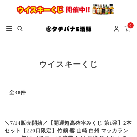
0
ウイスキーくじ
全38件
＼7/14販売開始／【開運超高確率みくじ 第1弾】2本
セット【220口限定】竹鶴 響 山崎 白州 マッカラン